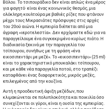
Βόλου. Το τσιπουράδικο δεν είναι απλώς ένα μέρος
για φαγητό· είναι ένας κοινωνικός θεσμός, μια
ολόκληρη κουλτούρα με βαθιές ρίζες που φτάνουν
μέχρι τους Μικρασιάτες πρόσφυγες στις αρχές
του 20ού αιώνα. Η εμπειρία διέπεται από μια
άγραφη «ιεροτελεστία». Δεν ερχόμαστε εδώ για να
παραγγείλουμε ένα συγκεκριμένο κυρίως πιάτο. Η
διαδικασία ξεκινά με την παραγγελία του
τσίπουρου, συνήθως με τη φράση «ένα
εικοσιπεντάρι με μεζέ». Το «εικοσιπεντάρι» (25 ml)
είναι το χαρακτηριστικό μπουκαλάκι τσίπουρου,
και με κάθε νέα παραγγελία ποτού, στο τραπέζι
καταφθάνει ένας διαφορετικός, μικρός μεζές,
επιλεγμένος από την κουζίνα.
Αυτή η προοδευτική άφιξη μεζέδων, που
κλιμακώνεται σε πολυπλοκότητα και ποικιλία όσο
συνεχίζονται οι γύροι, είναι η ουσία της εμπειρίας.