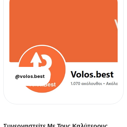
@volos.best
Συνεργαστείτε Με Τους Καλύτερους