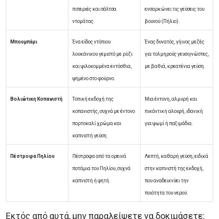
πιπεριές και σάλτσα
ενσαρκώνει τις γεύσεις του
ντομάτας.
βουνού (Πήλιο).
Μπουμπάρι
Ένα είδος ντόπιου
Ένας δυνατός, γήινος μεζές
λουκάνικου γεμιστό με ρύζι
για τολμηρούς γευσιγνώστες,
και ψιλοκομμένα εντόσθια,
με βαθιά, κρεατένια γεύση.
ψημένο στο φούρνο.
Βολιώτικη Κοπανιστή
Τοπική εκδοχή της
Μια έντονη, αλμυρή και
κοπανιστής, συχνά με έντονο
πικάντικη αλοιφή, ιδανική
πορτοκαλί χρώμα και
για ψωμί ή παξιμάδια.
καπνιστή γεύση.
Πέστροφα Πηλίου
Πέστροφα από τα ορεινά
Λεπτή, καθαρή γεύση, ειδικά
ποτάμια του Πηλίου, συχνά
στην καπνιστή της εκδοχή,
καπνιστή ή ψητή.
που αναδεικνύει την
ποιότητα του νερού.
Εκτός από αυτά, μην παραλείψετε να δοκιμάσετε: