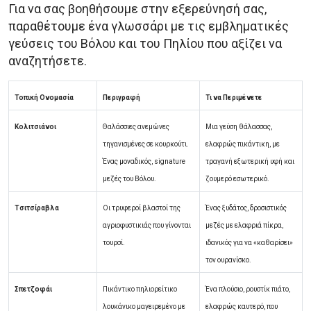
Για να σας βοηθήσουμε στην εξερεύνησή σας,
παραθέτουμε ένα γλωσσάρι με τις εμβληματικές
γεύσεις του Βόλου και του Πηλίου που αξίζει να
αναζητήσετε.
Τοπική Ονομασία
Περιγραφή
Τι να Περιμένετε
Κολιτσιάνοι
Θαλάσσιες ανεμώνες
Μια γεύση θάλασσας,
τηγανισμένες σε κουρκούτι.
ελαφρώς πικάντικη, με
Ένας μοναδικός, signature
τραγανή εξωτερική υφή και
μεζές του Βόλου.
ζουμερό εσωτερικό.
Τσιτσίραβλα
Οι τρυφεροί βλαστοί της
Ένας ξυδάτος, δροσιστικός
αγριοφυστικιάς που γίνονται
μεζές με ελαφριά πίκρα,
τουρσί.
ιδανικός για να «καθαρίσει»
τον ουρανίσκο.
Σπετζοφάι
Πικάντικο πηλιορείτικο
Ένα πλούσιο, ρουστίκ πιάτο,
λουκάνικο μαγειρεμένο με
ελαφρώς καυτερό, που